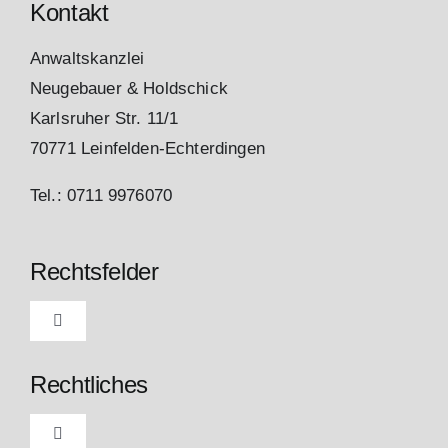
Kontakt
Anwaltskanzlei
Neugebauer & Holdschick
Karlsruher Str. 11/1
70771 Leinfelden-Echterdingen
Tel.: 0711 9976070
Rechtsfelder
Toggle
Navigation
Aktuell
Rechtliches
Arbeits- und Sozialrecht
Toggle