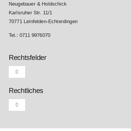
Neugebauer & Holdschick
Karlsruher Str. 11/1
70771 Leinfelden-Echterdingen
Tel.: 0711 9976070
Rechtsfelder
Toggle
Navigation
Aktuell
Rechtliches
Arbeits- und Sozialrecht
Toggle
Navigation
Impressum
Familien- und Erbrecht